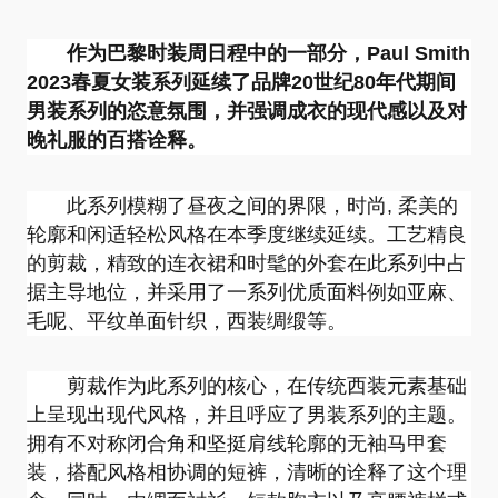
作为巴黎时装周日程中的一部分，Paul Smith
杨丽萍老
沙宣品牌
迅的奇遇
2023春夏女装系列延续了品牌20世纪80年代期间
男装系列的恣意氛围，并强调成衣的现代感以及对
晚礼服的百搭诠释。
在世界最
三亚理文
我就蘸亨
此系列模糊了昼夜之间的界限，时尚, 柔美的
轮廓和闲适轻松风格在本季度继续延续。工艺精良
的剪裁，精致的连衣裙和时髦的外套在此系列中占
据主导地位，并采用了一系列优质面料例如亚麻、
开片一座
KIPLING L
「意」趣
毛呢、平纹单面针织，西装绸缎等。
剪裁作为此系列的核心，在传统西装元素基础
上呈现出现代风格，并且呼应了男装系列的主题。
拥有不对称闭合角和坚挺肩线轮廓的无袖马甲套
微博
QQ空间
微信
装，搭配风格相协调的短裤，清晰的诠释了这个理