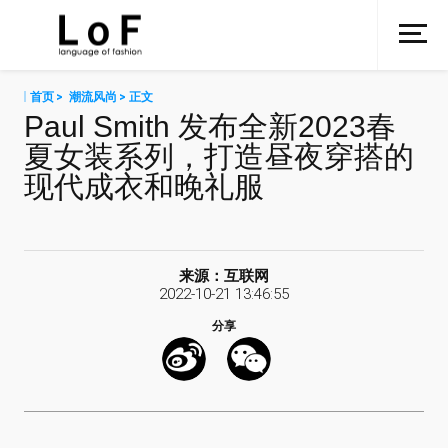
首页
>
潮流风尚
> 正文
Paul Smith 发布全新2023春
搜
夏女装系列，打造昼夜穿搭的
LI-NING19
D to the
全球鹅绒
现代成衣和晚礼服
来源：互联网
不止于护
专业护肤
安心上色
2022-10-21 13:46:55
分享
微博
微信
再续不解
【GUCCI腕
爱马仕ARC