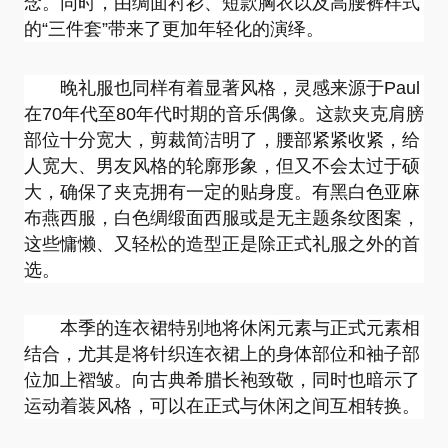
念。同时，由绸面衬衫、短款胸衣以及高腰裤样式
的“三件套”带来了更加年轻化的演绎。
晚礼服也同样有着显著风格，灵感来源于Paul
在70年代至80年代时期的音乐偶像。这款夹克肩膀
部位十分宽大，剪裁简洁明了，腰部紧紧收紧，给
人宽大、男友风格的轮廓形象，但又不会太过于硕
大，确保了夹克拥有一定的贴身度。有黑白色亚麻
布燕西服，白色绸缎面西服或是无主题条纹图案，
这些慵懒、又轻松的造型正是除正式礼服之外的首
选。
本季的连衣裙特别地将休闲元素与正式元素相
结合，尤其是将针织连衣裙上的身体部位和袖子部
位加上褶皱。向古典希腊长袍致敬，同时也暗示了
运动着装风格，可以在正式与休闲之间互相转换。