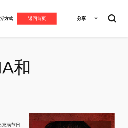
返回首页
分享
生活方式
时尚资讯
搜
微博
QQ空间
微信
IA和
出充满节日