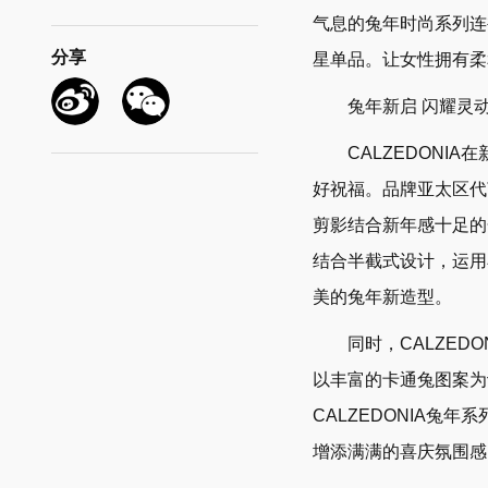
气息的兔年时尚系列连裤
分享
星单品。让女性拥有柔
微博
微信
兔年新启 闪耀灵动活
CALZEDONIA
好祝福。品牌亚太区代
剪影结合新年感十足的
结合半截式设计，运用
美的兔年新造型。
同时，CALZEDO
以丰富的卡通兔图案为
CALZEDONIA
增添满满的喜庆氛围感