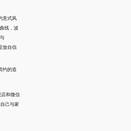
的意式风
曲线，波
与
，绽放自信
简约的造
旗舰店和微信
为自己与家