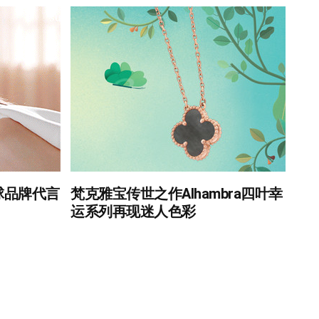
球品牌代言
梵克雅宝传世之作Alhambra四叶幸
运系列再现迷人色彩