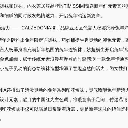
袜和短袜，内衣家居服品牌INTIMISSIMI甄选新年红元素真
和细腻的同时散发热情魅力，开启兔年鸿运新篇章。
力 —— CALZEDONIA携手品牌亚太区代言人杨幂演绎兔年
在新年之际推出兔年限定连裤袜，巧妙捕捉生趣灵动的卯兔元素，
言人杨幂身着充满新年氛围的兔年连裤袜，妙趣横生开启兔年鸿
金色点缀，赋予传统元素浪漫与摩登的时髦感;另一款兔年卡通
小兔子灵动的姿态给裤袜造型增添了意趣盎然的活力，为女性打
NIA还推出了活泼灵动的兔年系列印花短袜，灵气唤醒兔年新活
设计元素，醒目的中国红为主色调，将暖意裹于足间，传递温情
兔年系列印花短袜不仅可以满足日常穿着所需，更是新年送礼的绝佳选
。