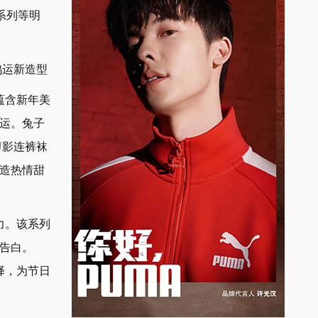
丝系列等明
鸿运新造型
蕴含新年美
运。兔子
剪影连裤袜
造热情甜
力。该系列
告白。
择，为节日