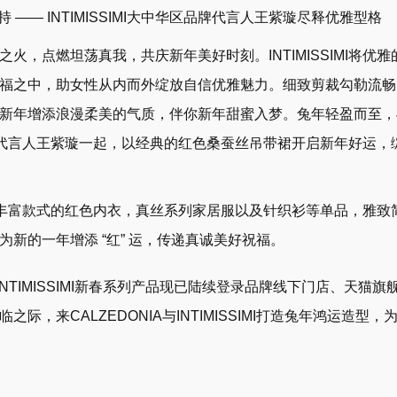
 —— INTIMISSIMI大中华区品牌代言人王紫璇尽释优雅型格
，点燃坦荡真我，共庆新年美好时刻。INTIMISSIMI将优雅
福之中，助女性从内而外绽放自信优雅魅力。细致剪裁勾勒流畅
新年增添浪漫柔美的气质，伴你新年甜蜜入梦。兔年轻盈而至，
大中华区代言人王紫璇一起，以经典的红色桑蚕丝吊带裙开启新年好运
I甄选丰富款式的红色内衣，真丝系列家居服以及针织衫等单品，雅致
新的一年增添 “红” 运，传递真诚美好祝福。
与INTIMISSIMI新春系列产品现已陆续登录品牌线下门店、天猫
际，来CALZEDONIA与INTIMISSIMI打造兔年鸿运造型，