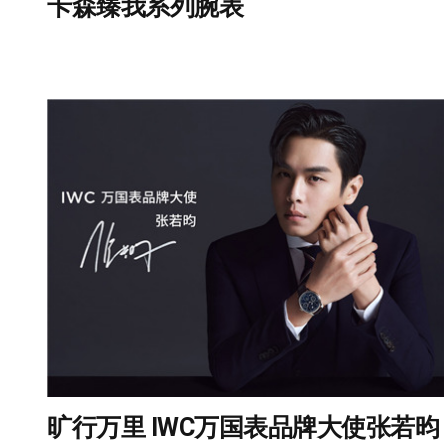
卡森臻我系列腕表
旷行万里 IWC万国表品牌大使张若昀